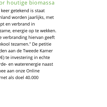
oor houtige biomassa
0 keer getekend is staat
nland worden jaarlijks, met
pt en verbrand in
ame, energie op te wekken.
e verbranding hiervan geeft
nkool tezamen.” De petitie
rden aan de Tweede Kamer
) te investering in echte
rde- en waterenergie naast
mee aan onze Online
met als doel 40.000