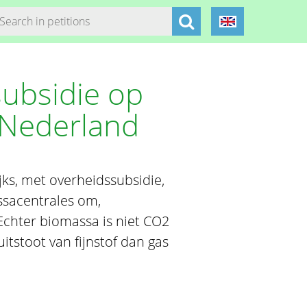
 subsidie op
 Nederland
jks, met overheidssubsidie,
sacentrales om,
chter biomassa is niet CO2
itstoot van fijnstof dan gas