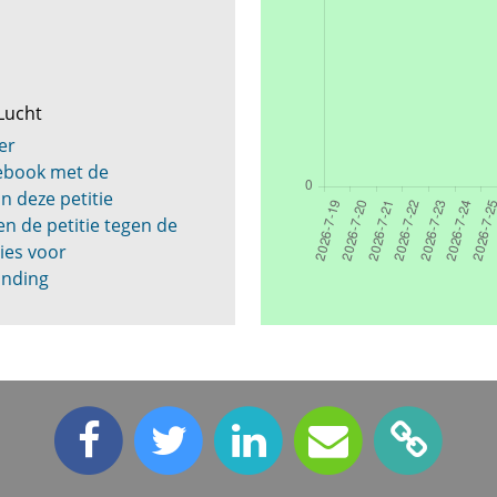
Lucht
er
cebook met de
n deze petitie
n de petitie tegen de
ies voor
anding