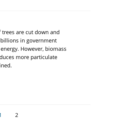
f trees are cut down and
 billions in government
e energy. However, biomass
oduces more particulate
ined.
1
2